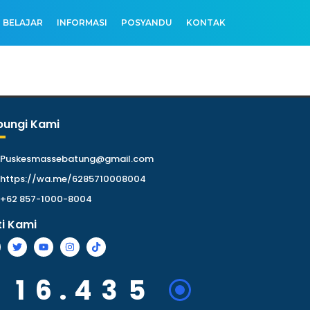
 BELAJAR
INFORMASI
POSYANDU
KONTAK
bungi Kami
Puskesmassebatung@gmail.com
https://wa.me/6285710008004
+62 857-1000-8004
ti Kami
1
6
.
4
3
5